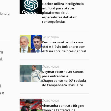
Hacker utiliza inteligência
artificial para atacar
plataforma de IA;
leitura
especialistas debatem
consequências
25/07/2026
Pesquisa mostra Lula com
48% e Flávio Bolsonaro com
43% na corrida presidencial
um
l,
25/07/2026
Neymar retorna ao Santos
para enfrentar a
Chapecoense na 20ª rodada
do Campeonato Brasileiro
.
s e
25/07/2026
Alemanha contrata Jürgen
Klopp na tentativa de