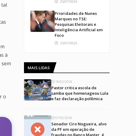
25/07/2026
 tal
Prioridades de Nunes
Marques no TSE:
tas
Pesquisas Eleitorais e
Inteligência Artificial em
Foco
25/07/2026
om
as à
, sem
MAIS LIDAS
18/02/2026
Pastor critica escola de
samba que homenageou Lula
r o
e faz declaração polêmica
07/05/2026
Senador Ciro Nogueira, alvo
da PF em operação de
fraudes no Banco Master, é