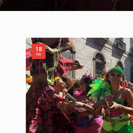
18
FEV