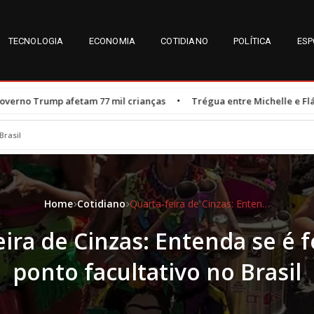
TECNOLOGIA
ECONOMIA
COTIDIANO
POLÍTICA
ESP
•
 mil crianças
Trégua entre Michelle e Flávio Bolsonaro é resulta
Brasil
Home
Cotidiano
Quarta-feira de Cinzas: Entenda se é feriado ou ponto facultativo no Brasil
ira de Cinzas: Entenda se é 
ponto facultativo no Brasil