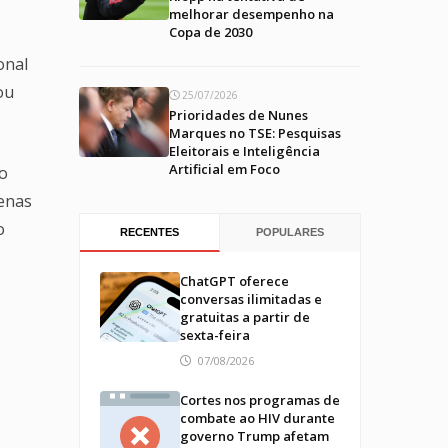
melhorar desempenho na
Copa de 2030
onal
ou
25/07/2026
Prioridades de Nunes
Marques no TSE: Pesquisas
Eleitorais e Inteligência
Artificial em Foco
to
penas
o
RECENTES
POPULARES
ChatGPT oferece
conversas ilimitadas e
gratuitas a partir de
sexta-feira
07/08/2026
Cortes nos programas de
combate ao HIV durante
governo Trump afetam