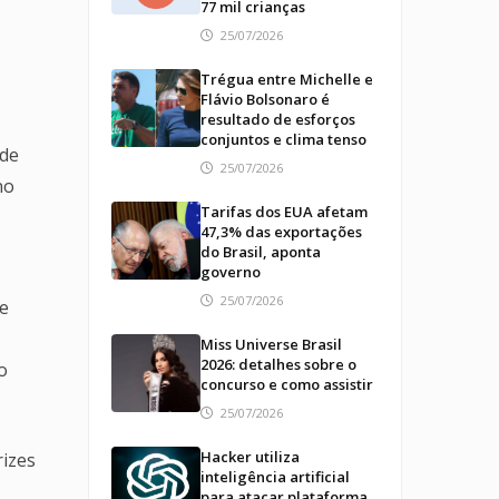
77 mil crianças
25/07/2026
Trégua entre Michelle e
Flávio Bolsonaro é
resultado de esforços
conjuntos e clima tenso
 de
25/07/2026
no
Tarifas dos EUA afetam
47,3% das exportações
do Brasil, aponta
governo
25/07/2026
de
Miss Universe Brasil
2026: detalhes sobre o
o
concurso e como assistir
25/07/2026
Hacker utiliza
rizes
inteligência artificial
para atacar plataforma