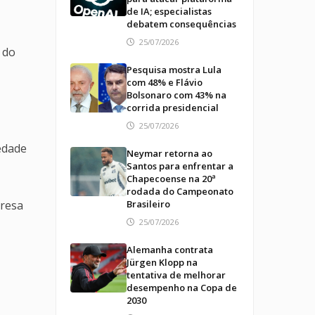
de IA; especialistas
debatem consequências
25/07/2026
 do
Pesquisa mostra Lula
com 48% e Flávio
Bolsonaro com 43% na
corrida presidencial
25/07/2026
edade
Neymar retorna ao
Santos para enfrentar a
Chapecoense na 20ª
rodada do Campeonato
presa
Brasileiro
25/07/2026
Alemanha contrata
Jürgen Klopp na
tentativa de melhorar
desempenho na Copa de
2030