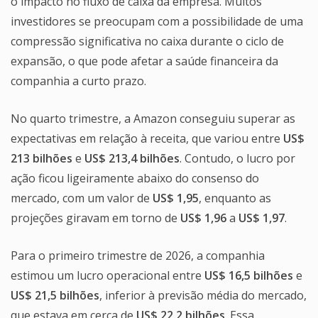
o impacto no fluxo de caixa da empresa. Muitos
investidores se preocupam com a possibilidade de uma
compressão significativa no caixa durante o ciclo de
expansão, o que pode afetar a saúde financeira da
companhia a curto prazo.
No quarto trimestre, a Amazon conseguiu superar as
expectativas em relação à receita, que variou entre
US$
213 bilhões
e
US$ 213,4 bilhões
. Contudo, o lucro por
ação ficou ligeiramente abaixo do consenso do
mercado, com um valor de
US$ 1,95
, enquanto as
projeções giravam em torno de
US$ 1,96
a
US$ 1,97
.
Para o primeiro trimestre de 2026, a companhia
estimou um lucro operacional entre
US$ 16,5 bilhões
e
US$ 21,5 bilhões
, inferior à previsão média do mercado,
que estava em cerca de
US$ 22,2 bilhões
. Essa