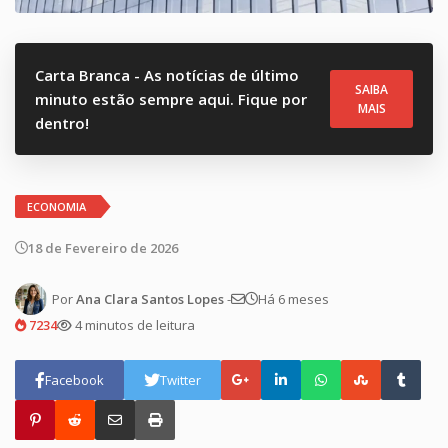
Carta Branca - As notícias de último
SAIBA
minuto estão sempre aqui. Fique por
MAIS
dentro!
ECONOMIA
18 de Fevereiro de 2026
Por
Ana Clara Santos Lopes
-
Há 6 meses
7234
4 minutos de leitura
Facebook
Twitter