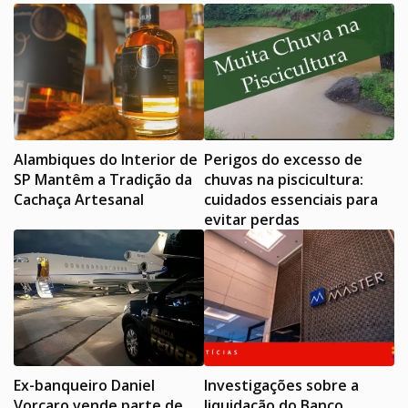
Alambiques do Interior de
Perigos do excesso de
SP Mantêm a Tradição da
chuvas na piscicultura:
Cachaça Artesanal
cuidados essenciais para
evitar perdas
Ex-banqueiro Daniel
Investigações sobre a
Vorcaro vende parte de
liquidação do Banco