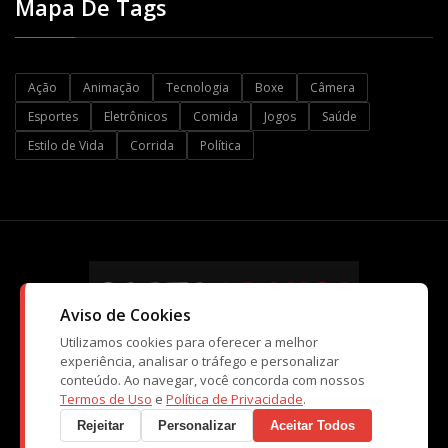
Mapa De Tags
Ação
Animação
Tecnologia
Boxe
Câmera
Esportes
Eletrônicos
Comida
Jogos
Saúde
Estilo de Vida
Corrida
Política
Aviso de Cookies
Utilizamos cookies para oferecer a melhor
experiência, analisar o tráfego e personalizar
conteúdo. Ao navegar, você concorda com nossos
© Copyright CartaBranca 2026. Kopi Tecnologia e Atividades de
Termos de Uso
e
Política de Privacidade
.
Ensino Ltda
Rejeitar
Personalizar
Aceitar Todos
CNPJ: 10.998.551/0001-40 - Caraguatatuba / SP