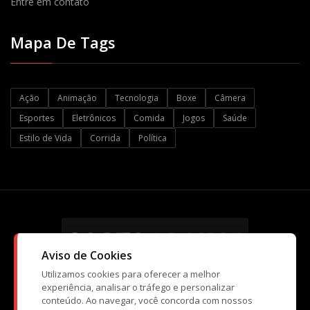
Entre em contato
Mapa De Tags
Ação
Animação
Tecnologia
Boxe
Câmera
Esportes
Eletrônicos
Comida
Jogos
Saúde
Estilo de Vida
Corrida
Política
Aviso de Cookies
Utilizamos cookies para oferecer a melhor
experiência, analisar o tráfego e personalizar
conteúdo. Ao navegar, você concorda com nossos
© Copyright CartaBranca 2026. Kopi Tecnologia e Atividades de