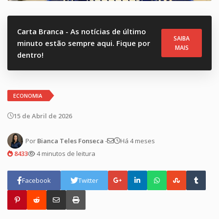
Carta Branca - As notícias de último
SAIBA
minuto estão sempre aqui. Fique por
MAIS
dentro!
ECONOMIA
15 de Abril de 2026
Por
Bianca Teles Fonseca
-
Há 4 meses
8433
4 minutos de leitura
Facebook
Twitter