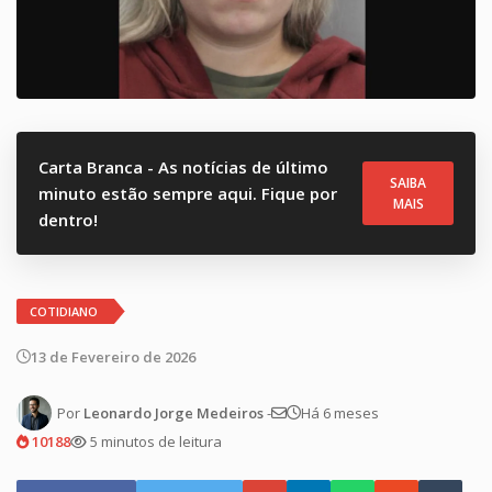
Carta Branca - As notícias de último
SAIBA
minuto estão sempre aqui. Fique por
MAIS
dentro!
COTIDIANO
13 de Fevereiro de 2026
Por
Leonardo Jorge Medeiros
-
Há 6 meses
10188
5 minutos de leitura