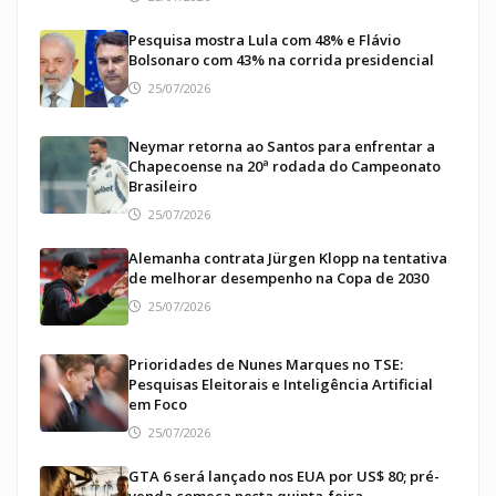
Pesquisa mostra Lula com 48% e Flávio
Bolsonaro com 43% na corrida presidencial
25/07/2026
Neymar retorna ao Santos para enfrentar a
Chapecoense na 20ª rodada do Campeonato
Brasileiro
25/07/2026
Alemanha contrata Jürgen Klopp na tentativa
de melhorar desempenho na Copa de 2030
25/07/2026
Prioridades de Nunes Marques no TSE:
Pesquisas Eleitorais e Inteligência Artificial
em Foco
25/07/2026
GTA 6 será lançado nos EUA por US$ 80; pré-
venda começa nesta quinta-feira