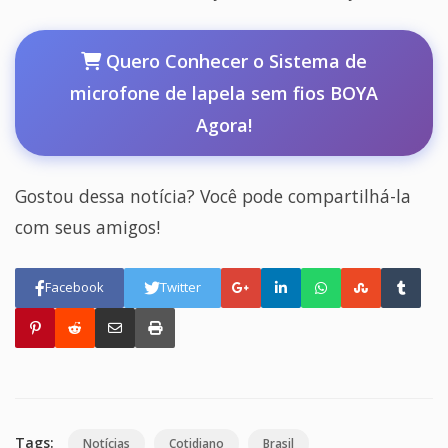
Quero Conhecer o Sistema de
microfone de lapela sem fios BOYA
Agora!
Gostou dessa notícia? Você pode compartilhá-la
com seus amigos!
Facebook
Twitter
Tags:
Notícias
Cotidiano
Brasil