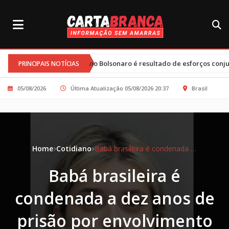
•
lávio Bolsonaro é resultado de esforços conjuntos e clima tenso
T
PRINCIPAIS NOTÍCIAS
05/08/2026
Última Atualização 05/08/2026 20:37
Brasil
Home
Cotidiano
Babá brasileira é condenada a dez anos de prisão por envolvimento em assassinato nos Estados Unidos
Babá brasileira é
condenada a dez anos de
prisão por envolvimento