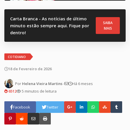
Carta Branca - As notícias de último
SAIBA
minuto estão sempre aqui. Fique por
MAIS
dentro!
COTIDIANO
18 de Fevereiro de 2026
Por
Helena Vieira Martins
-
Há 6 meses
6512
5 minutos de leitura
Facebook
Twitter