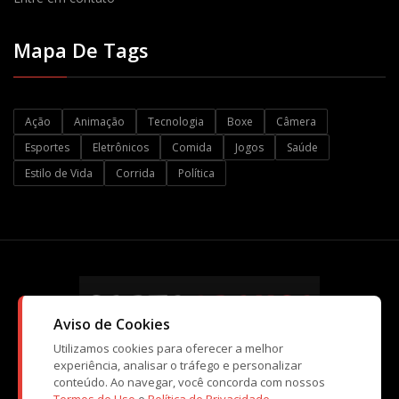
Mapa De Tags
Ação
Animação
Tecnologia
Boxe
Câmera
Esportes
Eletrônicos
Comida
Jogos
Saúde
Estilo de Vida
Corrida
Política
Aviso de Cookies
Utilizamos cookies para oferecer a melhor
experiência, analisar o tráfego e personalizar
conteúdo. Ao navegar, você concorda com nossos
© Copyright CartaBranca 2026. Kopi Tecnologia e Atividades de