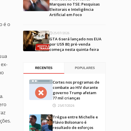
Marques no TSE: Pesquisas
Eleitorais e Inteligência
Artificial em Foco
o é o
25/07/2026
GTA 6 será lançado nos EUA
por US$ 80; pré-venda
começa nesta quinta-feira
 sua
 ex-
RECENTES
POPULARES
mo
Cortes nos programas de
combate ao HIV durante
governo Trump afetam
a.
77 mil crianças
ero
25/07/2026
raz
Trégua entre Michelle e
ções.
Flávio Bolsonaro é
resultado de esforços