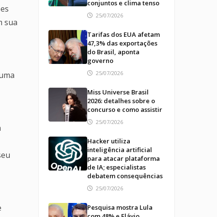
conjuntos e clima tenso
ões
25/07/2026
m sua
Tarifas dos EUA afetam
47,3% das exportações
do Brasil, aponta
governo
25/07/2026
 uma
Miss Universe Brasil
2026: detalhes sobre o
concurso e como assistir
25/07/2026
a
Hacker utiliza
inteligência artificial
seu
para atacar plataforma
de IA; especialistas
debatem consequências
25/07/2026
e
Pesquisa mostra Lula
com 48% e Flávio