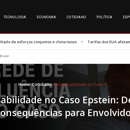
TECNOLOGIA
ECONOMIA
COTIDIANO
POLÍTICA
ESP
•
njuntos e clima tenso
Tarifas dos EUA afetam 47,3% das exportaçõ
Brasil
Home
Cotidiano
Responsabilidade no Caso Epstein: Desafios e Consequências para Envolvidos
bilidade no Caso Epstein: D
onsequências para Envolvid