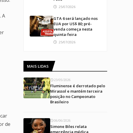
25/07/2026
. A
GTA 6 será lançado nos
EUA por US$ 80; pré-
venda começa nesta
er
quinta-feira
25/07/2026
MAIS LIDAS
23/05/2026
Fluminense é derrotado pelo
Mirassol e mantém terceira
posição no Campeonato
Brasileiro
icar
06/06/2026
or de
Simone Biles relata
emergência médica