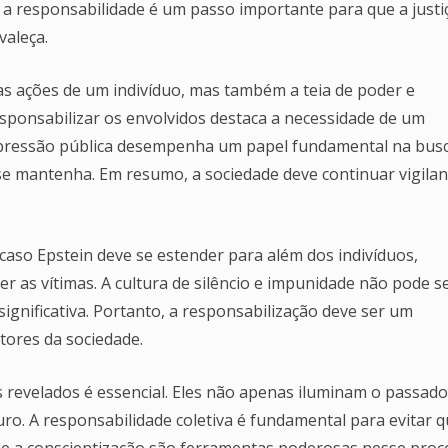
r a responsabilidade é um passo importante para que a justi
valeça.
as ações de um indivíduo, mas também a teia de poder e
esponsabilizar os envolvidos destaca a necessidade de um
 A pressão pública desempenha um papel fundamental na bus
se mantenha. Em resumo, a sociedade deve continuar vigilan
caso Epstein deve se estender para além dos indivíduos,
r as vítimas. A cultura de silêncio e impunidade não pode s
ignificativa. Portanto, a responsabilização deve ser um
tores da sociedade.
 revelados é essencial. Eles não apenas iluminam o passado
o. A responsabilidade coletiva é fundamental para evitar 
 e a conscientização são ferramentas poderosas nesse proc