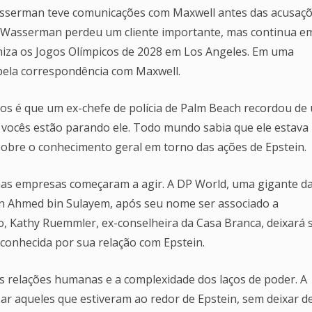
serman teve comunicações com Maxwell antes das acusaç
, Wasserman perdeu um cliente importante, mas continua e
iza os Jogos Olímpicos de 2028 em Los Angeles. Em uma
pela correspondência com Maxwell.
os é que um ex-chefe de polícia de Palm Beach recordou de
s vocês estão parando ele. Todo mundo sabia que ele estava
 sobre o conhecimento geral em torno das ações de Epstein.
mas empresas começaram a agir. A DP World, uma gigante d
tan Ahmed bin Sulayem, após seu nome ser associado a
, Kathy Ruemmler, ex-conselheira da Casa Branca, deixará 
onhecida por sua relação com Epstein.
as relações humanas e a complexidade dos laços de poder. A
ar aqueles que estiveram ao redor de Epstein, sem deixar d