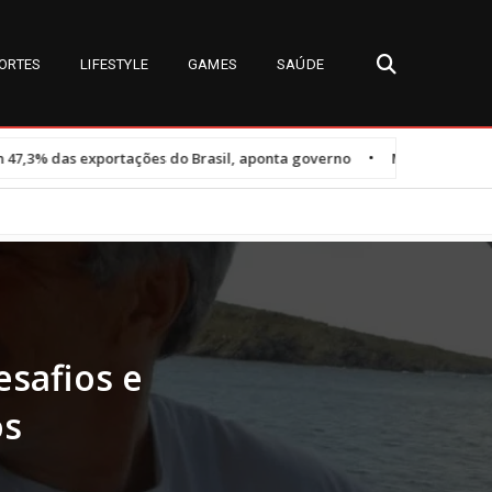
ORTES
LIFESTYLE
GAMES
SAÚDE
•
es do Brasil, aponta governo
Miss Universe Brasil 2026: detalhes
esafios e
os