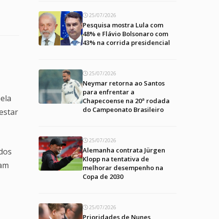
25/07/2026
Pesquisa mostra Lula com
48% e Flávio Bolsonaro com
43% na corrida presidencial
25/07/2026
Neymar retorna ao Santos
para enfrentar a
ela
Chapecoense na 20ª rodada
do Campeonato Brasileiro
estar
25/07/2026
Alemanha contrata Jürgen
dos
Klopp na tentativa de
ram
melhorar desempenho na
Copa de 2030
25/07/2026
Prioridades de Nunes