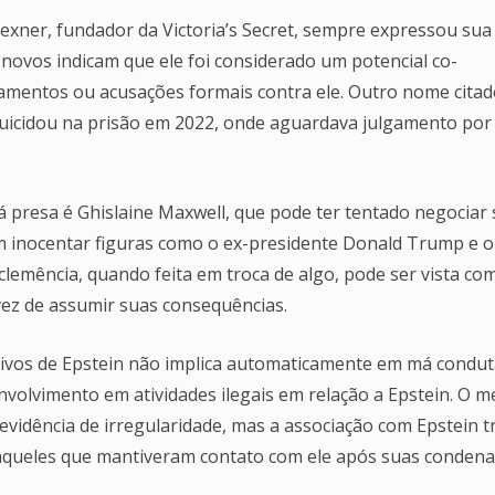
Wexner, fundador da Victoria’s Secret, sempre expressou sua
ovos indicam que ele foi considerado um potencial co-
mentos ou acusações formais contra ele. Outro nome citad
suicidou na prisão em 2022, onde aguardava julgamento por
á presa é Ghislaine Maxwell, que pode ter tentado negociar
m inocentar figuras como o ex-presidente Donald Trump e o
e clemência, quando feita em troca de algo, pode ser vista co
vez de assumir suas consequências.
ivos de Epstein não implica automaticamente em má condut
olvimento em atividades ilegais em relação a Epstein. O m
vidência de irregularidade, mas a associação com Epstein t
aqueles que mantiveram contato com ele após suas condena