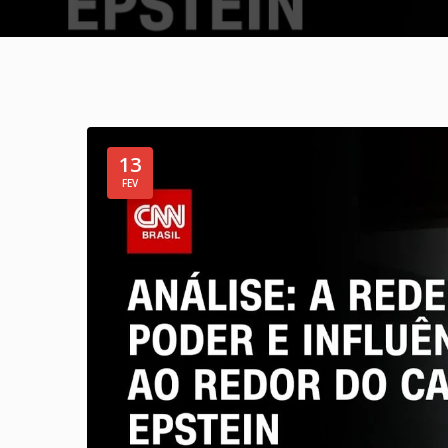
13
FEV