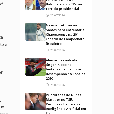
ça
Bolsonaro com 43% na
corrida presidencial
25/07/2026
Neymar retorna ao
Santos para enfrentar a
Chapecoense na 20ª
ca
rodada do Campeonato
Brasileiro
te e
25/07/2026
Alemanha contrata
Jürgen Klopp na
tentativa de melhorar
er
desempenho na Copa de
2030
25/07/2026
Prioridades de Nunes
,
Marques no TSE:
Pesquisas Eleitorais e
que
Inteligência Artificial em
Foco
esso.