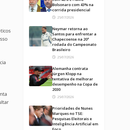
Bolsonaro com 43% na
corrida presidencial
25/07/2026
Neymar retorna ao
ticos
Santos para enfrentar a
isso
Chapecoense na 20ª
rodada do Campeonato
Brasileiro
25/07/2026
cia
Alemanha contrata
Jürgen Klopp na
tentativa de melhorar
desempenho na Copa de
2030
anta
25/07/2026
ltar
Prioridades de Nunes
Marques no TSE:
Pesquisas Eleitorais e
Inteligência Artificial em
Foco