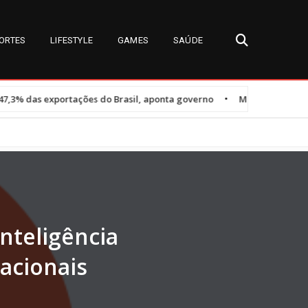
ORTES
LIFESTYLE
GAMES
SAÚDE
•
tações do Brasil, aponta governo
Miss Universe Brasil 2026: detal
inteligência
racionais