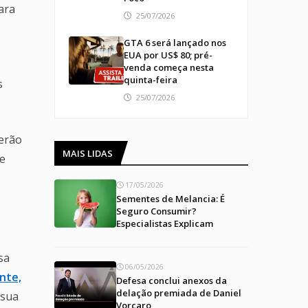
ara
25/07/2026
GTA 6 será lançado nos
EUA por US$ 80; pré-
venda começa nesta
quinta-feira
s
25/07/2026
serão
MAIS LIDAS
 e
17/05/2026
Sementes de Melancia: É
Seguro Consumir?
Especialistas Explicam
sa
06/05/2026
ente,
Defesa conclui anexos da
delação premiada de Daniel
 sua
Vorcaro