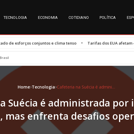
TECNOLOGIA
ECONOMIA
COTIDIANO
POLÍTICA
ESP
•
 conjuntos e clima tenso
Tarifas dos EUA afetam 47,3% das expor
Brasil
Home
Tecnologia
Cafeteria na Suécia é administrada por inteligência artificial, mas enfrenta desafios operacionais
a Suécia é administrada por 
al, mas enfrenta desafios ope