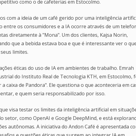
etitivo como o de cafeterias em Estocolmo.
s com a ideia de um café gerido por uma inteligência artifici
ão entre os consumidores e a IA ocorre através de um telefo
ntas diretamente à "Mona". Um dos clientes, Kajsa Norin,
ando que a bebida estava boa e que é interessante ver o qu
seus limites.
cações éticas do uso de IA em ambientes de trabalho. Emrah
strial do Instituto Real de Tecnologia KTH, em Estocolmo, f
 a caixa de Pandora". Ele questiona o que aconteceria em c
entar, e quem seria responsabilizado por isso.
e visa testar os limites da inteligência artificial em situaçõ
 do setor, como OpenAI e Google DeepMind, e está exploran
ões autônomas. A iniciativa do Andon Café é apresentada c
safios e questões éticas que surgem ao integrar IA em