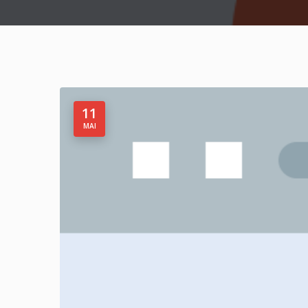
11
MAI