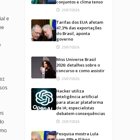
conjuntos e clima tenso
25/07/2026
al e
Tarifas dos EUA afetam
ne
47,3% das exportações
do Brasil, aponta
governo
e
25/07/2026
Miss Universe Brasil
2026: detalhes sobre o
concurso e como assistir
ez
25/07/2026
asos
Hacker utiliza
inteligência artificial
para atacar plataforma
de IA; especialistas
es
debatem consequências
do
25/07/2026
omo
Pesquisa mostra Lula
com 48% e Flávio