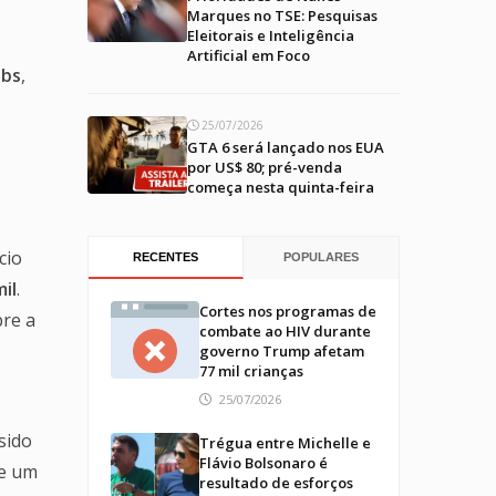
Marques no TSE: Pesquisas
Eleitorais e Inteligência
Artificial em Foco
abs
,
25/07/2026
GTA 6 será lançado nos EUA
por US$ 80; pré-venda
começa nesta quinta-feira
cio
RECENTES
POPULARES
il
.
Cortes nos programas de
bre a
combate ao HIV durante
governo Trump afetam
77 mil crianças
25/07/2026
sido
Trégua entre Michelle e
Flávio Bolsonaro é
de um
resultado de esforços