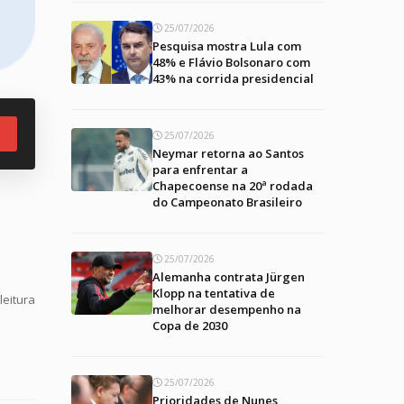
25/07/2026
Pesquisa mostra Lula com
48% e Flávio Bolsonaro com
43% na corrida presidencial
25/07/2026
Neymar retorna ao Santos
para enfrentar a
Chapecoense na 20ª rodada
do Campeonato Brasileiro
25/07/2026
Alemanha contrata Jürgen
Klopp na tentativa de
leitura
melhorar desempenho na
Copa de 2030
25/07/2026
Prioridades de Nunes