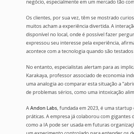
negócio, especialmente em um mercado tão comp
Os clientes, por sua vez, têm se mostrado curioso
muitos acham a experiência divertida. A interaç
disponível no local, onde é possível fazer pergu
expressou seu interesse pela experiência, afirm
acontece com a tecnologia quando são testados 
No entanto, especialistas alertam para as impli
Karakaya, professor associado de economia indu
uma analogia ao comparar esta situação a "abrir
de problemas sérios, como uma intoxicação alim
A
Andon Labs
, fundada em 2023, é uma startup qu
práticas. A empresa já colaborou com gigantes
como a IA pode ser usada em futuras organizaç
um experimento controlado para entender os de