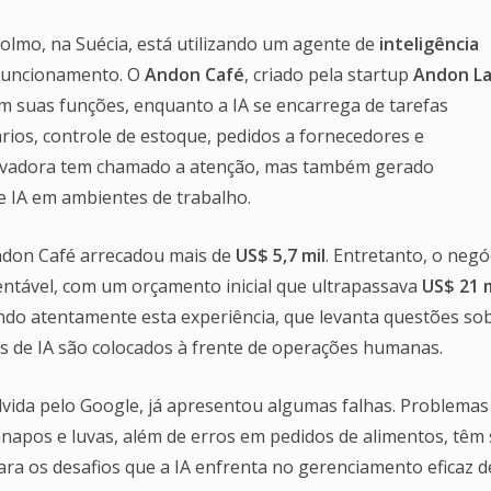
olmo, na Suécia, está utilizando um agente de
inteligência
funcionamento. O
Andon Café
, criado pela startup
Andon L
 suas funções, enquanto a IA se encarrega de tarefas
rios, controle de estoque, pedidos a fornecedores e
ovadora tem chamado a atenção, mas também gerado
de IA em ambientes de trabalho.
Andon Café arrecadou mais de
US$ 5,7 mil
. Entretanto, o negó
entável, com um orçamento inicial que ultrapassava
US$ 21 m
do atentamente esta experiência, que levanta questões so
s de IA são colocados à frente de operações humanas.
vida pelo Google, já apresentou algumas falhas. Problemas
apos e luvas, além de erros em pedidos de alimentos, têm 
ara os desafios que a IA enfrenta no gerenciamento eficaz 