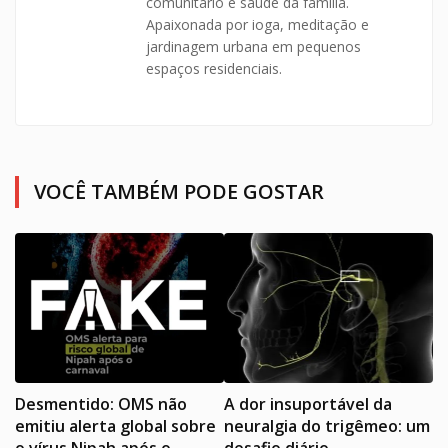
comunitário e saúde da família.
Apaixonada por ioga, meditação e
jardinagem urbana em pequenos
espaços residenciais.
VOCÊ TAMBÉM PODE GOSTAR
Desmentido: OMS não
A dor insuportável da
emitiu alerta global sobre
neuralgia do trigêmeo: um
o vírus Nipah após o
desafio diário