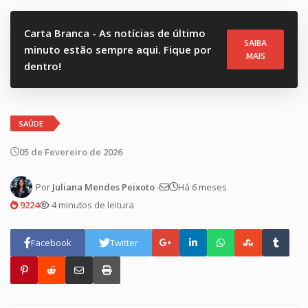
Carta Branca - As notícias de último
SAIBA
minuto estão sempre aqui. Fique por
MAIS
dentro!
SAÚDE
05 de Fevereiro de 2026
Por
Juliana Mendes Peixoto
-
Há 6 meses
9224
4 minutos de leitura
Facebook
Twitter