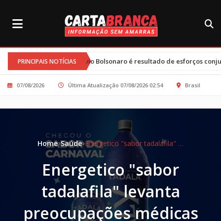
e Flávio Bolsonaro é resultado de esforços conjuntos e clima tenso
PRINCIPAIS NOTÍCIAS
07/08/2026
Última Atualização 07/08/2026 02:54
Brasil
Home
Saúde
Energetico "sabor tadalafila" levanta preocupações médicas durante o Carnaval
Energetico "sabor
tadalafila" levanta
preocupações médicas