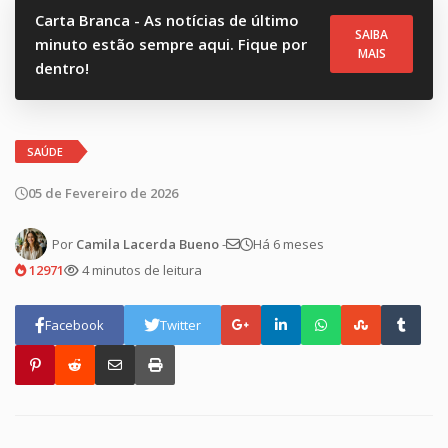
Carta Branca - As notícias de último
SAIBA
minuto estão sempre aqui. Fique por
MAIS
dentro!
SAÚDE
05 de Fevereiro de 2026
Por
Camila Lacerda Bueno
-
Há 6 meses
12971
4 minutos de leitura
Facebook
Twitter