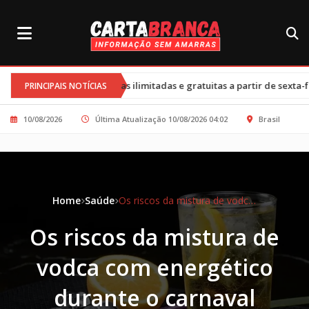
•
nversas ilimitadas e gratuitas a partir de sexta-feira
Cortes nos
PRINCIPAIS NOTÍCIAS
10/08/2026
Última Atualização 10/08/2026 04:02
Brasil
Home
Saúde
Os riscos da mistura de vodca com energético durante o carnaval
Os riscos da mistura de
vodca com energético
durante o carnaval