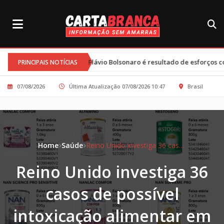
lle e Flávio Bolsonaro é resultado de esforços conjuntos e clima tenso
PRINCIPAIS NOTÍCIAS
07/08/2026
Última Atualização 07/08/2026 10:47
Brasil
Home
Saúde
Reino Unido investiga 36 casos de possível intoxicação alimentar em bebês após recall de fórmulas da Nestlé
Reino Unido investiga 36
casos de possível
intoxicação alimentar em