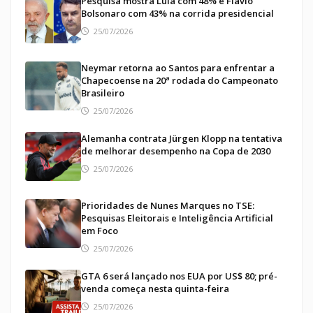
Pesquisa mostra Lula com 48% e Flávio
Bolsonaro com 43% na corrida presidencial
25/07/2026
Neymar retorna ao Santos para enfrentar a
Chapecoense na 20ª rodada do Campeonato
Brasileiro
25/07/2026
Alemanha contrata Jürgen Klopp na tentativa
de melhorar desempenho na Copa de 2030
25/07/2026
Prioridades de Nunes Marques no TSE:
Pesquisas Eleitorais e Inteligência Artificial
em Foco
25/07/2026
GTA 6 será lançado nos EUA por US$ 80; pré-
venda começa nesta quinta-feira
25/07/2026