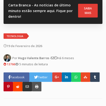
Carta Branca - As notícias de último
SAIBA
minuto estão sempre aqui. Fique por
MAIS
dentro!
TECNOLOGIA
19 de Fevereiro de 2026
Por
Hugo Valente Barros
-
Há 6 meses
13766
5 minutos de leitura
Facebook
Twitter