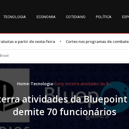
TECNOLOGIA
ECONOMIA
COTIDIANO
POLÍTICA
ESP
•
exta-feira
Cortes nos programas de combate ao HIV durante gove
Brasil
Home
Tecnologia
Sony encerra atividades da Bluepoint Games e demite 70 funcionários
erra atividades da Bluepoin
demite 70 funcionários