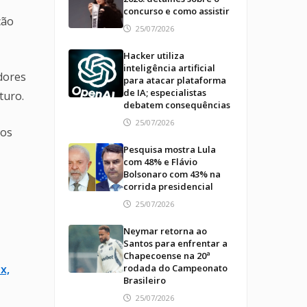
concurso e como assistir
ção
25/07/2026
Hacker utiliza
inteligência artificial
dores
para atacar plataforma
de IA; especialistas
turo.
debatem consequências
25/07/2026
dos
Pesquisa mostra Lula
com 48% e Flávio
Bolsonaro com 43% na
corrida presidencial
25/07/2026
Neymar retorna ao
Santos para enfrentar a
Chapecoense na 20ª
x,
rodada do Campeonato
Brasileiro
25/07/2026