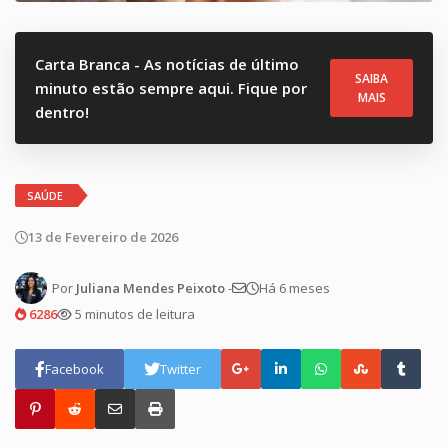
Carta Branca - As notícias de último
SAIBA
minuto estão sempre aqui. Fique por
MAIS
dentro!
SAÚDE
13 de Fevereiro de 2026
Por
Juliana Mendes Peixoto
-
Há 6 meses
6286
5 minutos de leitura
Facebook
Twitter