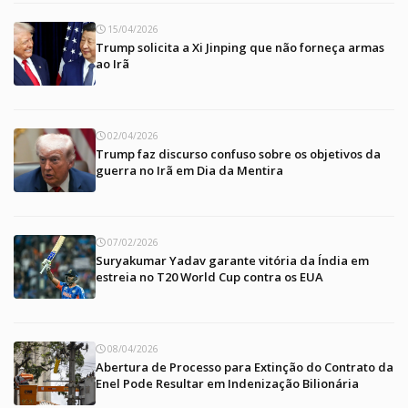
15/04/2026
Trump solicita a Xi Jinping que não forneça armas
ao Irã
02/04/2026
Trump faz discurso confuso sobre os objetivos da
guerra no Irã em Dia da Mentira
07/02/2026
Suryakumar Yadav garante vitória da Índia em
estreia no T20 World Cup contra os EUA
08/04/2026
Abertura de Processo para Extinção do Contrato da
Enel Pode Resultar em Indenização Bilionária