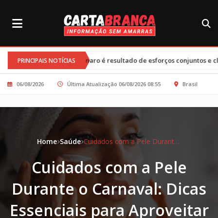
•
olsonaro é resultado de esforços conjuntos e clima tenso
Tarifas 
PRINCIPAIS NOTÍCIAS
06/08/2026
Última Atualização 06/08/2026 08:55
Brasil
Home
Saúde
Cuidados com a Pele Durante o Carnaval: Dicas Essenciais para Aproveitar a Folia com Saúde
Cuidados com a Pele
Durante o Carnaval: Dicas
Essenciais para Aproveitar