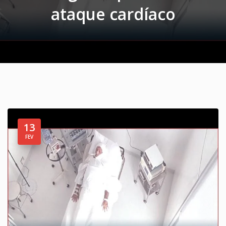
ataque cardíaco
13
FEV