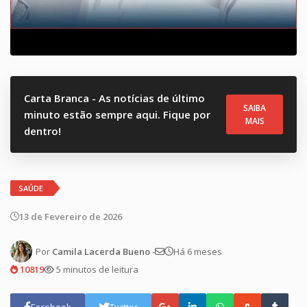
Carta Branca - As notícias de último
SAIBA
minuto estão sempre aqui. Fique por
MAIS
dentro!
SAÚDE
13 de Fevereiro de 2026
Por
Camila Lacerda Bueno
-
Há 6 meses
10819
5 minutos de leitura
Facebook
Twitter