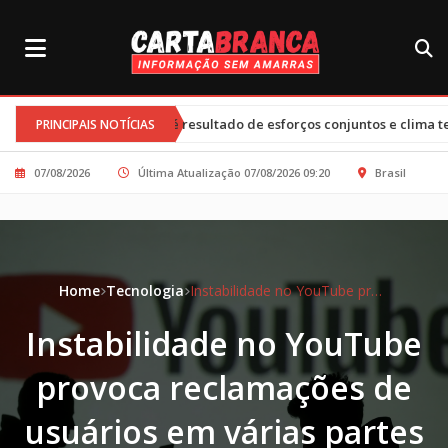
•
o é resultado de esforços conjuntos e clima tenso
Tarifas dos EU
PRINCIPAIS NOTÍCIAS
07/08/2026
Última Atualização 07/08/2026 09:20
Brasil
Home
Tecnologia
Instabilidade no YouTube provoca reclamações de usuários em várias partes do mundo
Instabilidade no YouTube
provoca reclamações de
usuários em várias partes