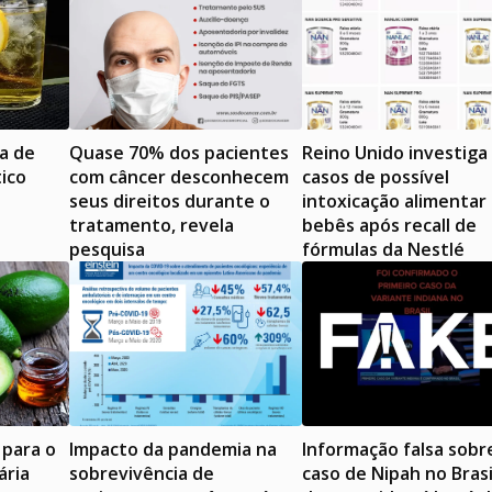
ra de
Quase 70% dos pacientes
Reino Unido investiga
ico
com câncer desconhecem
casos de possível
seus direitos durante o
intoxicação alimentar
tratamento, revela
bebês após recall de
pesquisa
fórmulas da Nestlé
 para o
Impacto da pandemia na
Informação falsa sobr
ária
sobrevivência de
caso de Nipah no Brasi