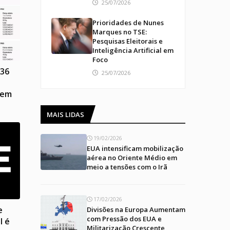
25/07/2026
Prioridades de Nunes
Marques no TSE:
Pesquisas Eleitorais e
Inteligência Artificial em
Foco
 36
25/07/2026
 em
MAIS LIDAS
19/02/2026
EUA intensificam mobilização
aérea no Oriente Médio em
meio a tensões com o Irã
17/02/2026
e
Divisões na Europa Aumentam
com Pressão dos EUA e
l é
Militarização Crescente