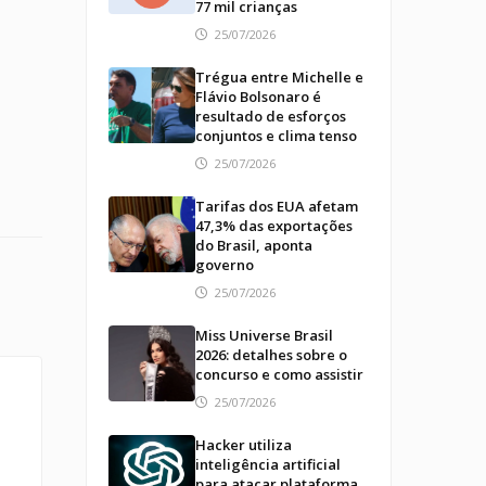
77 mil crianças
25/07/2026
Trégua entre Michelle e
Flávio Bolsonaro é
resultado de esforços
conjuntos e clima tenso
25/07/2026
Tarifas dos EUA afetam
47,3% das exportações
do Brasil, aponta
governo
25/07/2026
Miss Universe Brasil
2026: detalhes sobre o
concurso e como assistir
25/07/2026
Hacker utiliza
inteligência artificial
para atacar plataforma