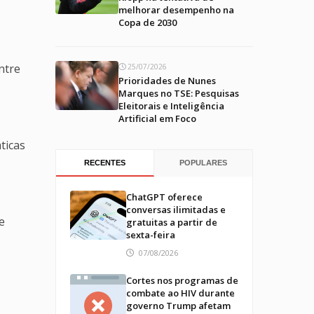
melhorar desempenho na
Copa de 2030
ntre
25/07/2026
Prioridades de Nunes
Marques no TSE: Pesquisas
Eleitorais e Inteligência
Artificial em Foco
ticas
RECENTES
POPULARES
ChatGPT oferece
conversas ilimitadas e
e
gratuitas a partir de
sexta-feira
07/08/2026
Cortes nos programas de
combate ao HIV durante
governo Trump afetam