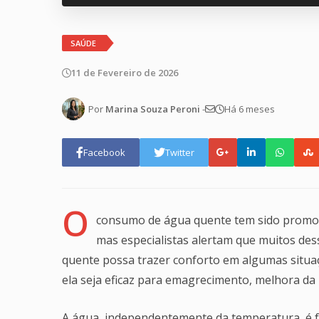
SAÚDE
11 de Fevereiro de 2026
Por
Marina Souza Peroni
-
Há 6 meses
Facebook
Twitter
O
consumo de água quente tem sido promov
mas especialistas alertam que muitos des
quente possa trazer conforto em algumas situaç
ela seja eficaz para emagrecimento, melhora da p
A água, independentemente da temperatura, é f