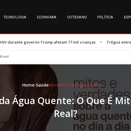
TECNOLOGIA
ECONOMIA
COTIDIANO
POLÍTICA
ESP
•
 Trump afetam 77 mil crianças
Trégua entre Michelle e Flávio Bo
Brasil
Home
Saúde
Benefícios da Água Quente: O Que É Mito e O Que É Real?
 da Água Quente: O Que É Mit
Real?