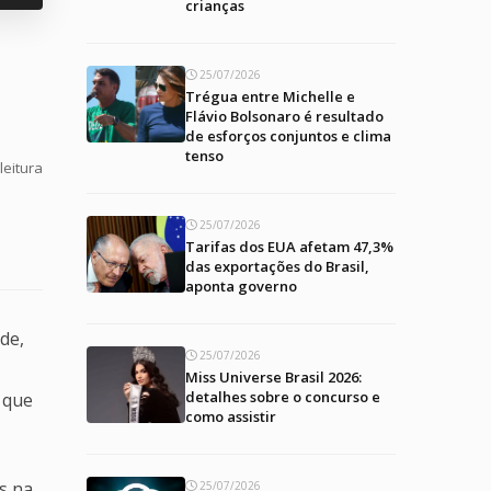
crianças
25/07/2026
Trégua entre Michelle e
Flávio Bolsonaro é resultado
de esforços conjuntos e clima
tenso
leitura
25/07/2026
Tarifas dos EUA afetam 47,3%
das exportações do Brasil,
aponta governo
de,
25/07/2026
Miss Universe Brasil 2026:
detalhes sobre o concurso e
 que
como assistir
s na
25/07/2026