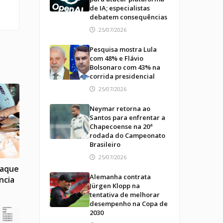
de IA; especialistas
debatem consequências
25/07/2026
Pesquisa mostra Lula
com 48% e Flávio
Bolsonaro com 43% na
corrida presidencial
25/07/2026
Neymar retorna ao
Santos para enfrentar a
Chapecoense na 20ª
rodada do Campeonato
Brasileiro
25/07/2026
taque
Alemanha contrata
ncia
Jürgen Klopp na
tentativa de melhorar
desempenho na Copa de
2030