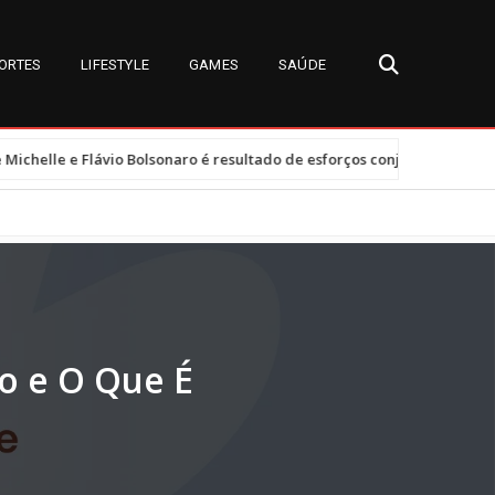
ORTES
LIFESTYLE
GAMES
SAÚDE
•
lsonaro é resultado de esforços conjuntos e clima tenso
Tarifas 
o e O Que É