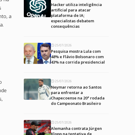
Hacker utiliza inteligência
s
artificial para atacar
plataforma de IA;
to, a
especialistas debatem
a.
consequências
25/07/2026
Pesquisa mostra Lula com
48% e Flávio Bolsonaro com
43% na corrida presidencial
o
25/07/2026
Neymar retorna ao Santos
ode
para enfrentar a
Chapecoense na 20ª rodada
s,
do Campeonato Brasileiro
25/07/2026
Alemanha contrata Jürgen
Klopp na tentativa de