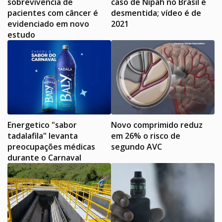
sobrevivência de
caso de Nipah no Brasil é
pacientes com câncer é
desmentida; vídeo é de
evidenciado em novo
2021
estudo
Energetico "sabor
Novo comprimido reduz
tadalafila" levanta
em 26% o risco de
preocupações médicas
segundo AVC
durante o Carnaval