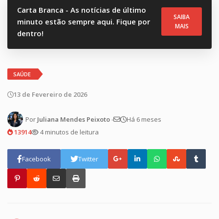
Carta Branca - As notícias de último
SAIBA
minuto estão sempre aqui. Fique por
MAIS
dentro!
SAÚDE
13 de Fevereiro de 2026
Por
Juliana Mendes Peixoto
-
Há 6 meses
13914
4 minutos de leitura
Facebook
Twitter