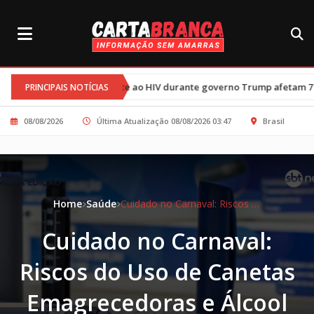
•
combate ao HIV durante governo Trump afetam 77 mil crianças
T
PRINCIPAIS NOTÍCIAS
08/08/2026
Última Atualização 08/08/2026 03:47
Brasil
Home
Saúde
Cuidado no Carnaval: Riscos do Uso de Canetas Emagrecedoras e Álcool
Cuidado no Carnaval:
Riscos do Uso de Canetas
Emagrecedoras e Álcool