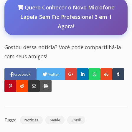
Quero Conhecer o Novo Microfone
Lapela Sem Fio Professional 3 em 1
Agora!
Gostou dessa notícia? Você pode compartilhá-la
com seus amigos!
Facebook
Twitter
Tags:
Notícias
Saúde
Brasil