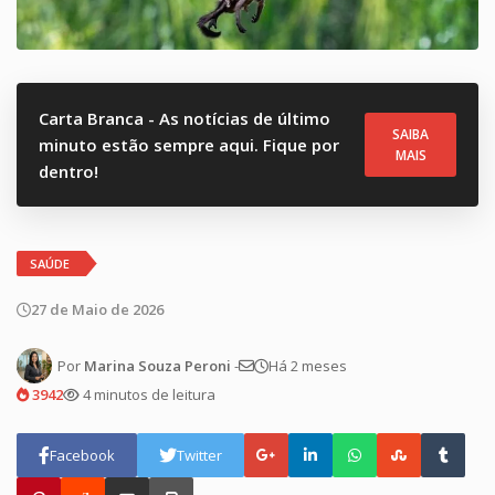
Carta Branca - As notícias de último
SAIBA
minuto estão sempre aqui. Fique por
MAIS
dentro!
SAÚDE
27 de Maio de 2026
Por
Marina Souza Peroni
-
Há 2 meses
3942
4 minutos de leitura
Facebook
Twitter